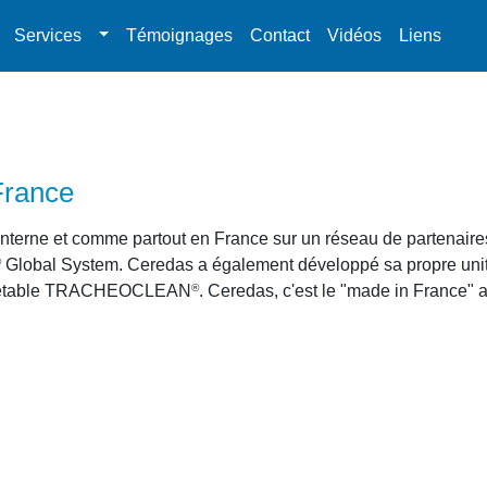
Services
Témoignages
Contact
Vidéos
Liens
France
terne et comme partout en France sur un réseau de partenaires e
Global System. Ceredas a également développé sa propre unité
®
e jetable TRACHEOCLEAN
. Ceredas, c'est le "made in France" 
®